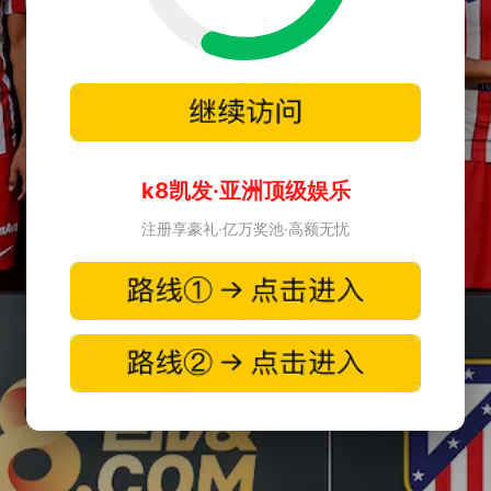
k8凯发·亚洲顶级娱乐
注册享豪礼·亿万奖池·高额无忧